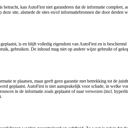
s betracht, kan AutoFirst niet garanderen dat de informatie compleet, a
 deze site, alsmede de sites en/of informatiebronnen die door derden w
geplaatst, is en blijft volledig eigendom van AutoFirst en is bescherm
gebruik, gebruiken. De inhoud mag niet op andere wijze gebruikt of ge
ormatie te plaatsen, maar geeft geen garantie met betrekking tot de juis
erd geplaatst. AutoFirst is niet aansprakelijk voor schade, in welke vo
trouwen in de informatie zoals geplaatst of naar verwezen (incl. hyperl
t.