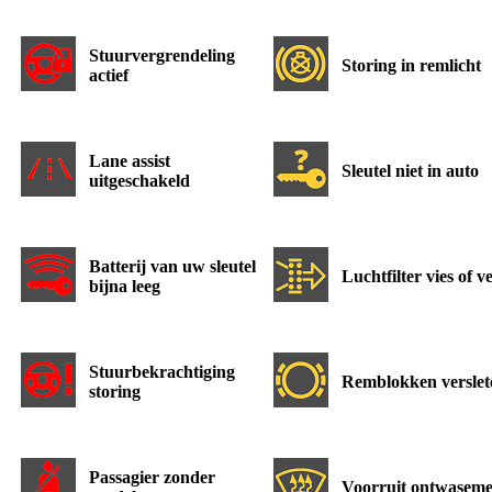
Stuurvergrendeling
Storing in remlicht
actief
Lane assist
Sleutel niet in auto
uitgeschakeld
Batterij van uw sleutel
Luchtfilter vies of v
bijna leeg
Stuurbekrachtiging
Remblokken verslet
storing
Passagier zonder
Voorruit ontwasem