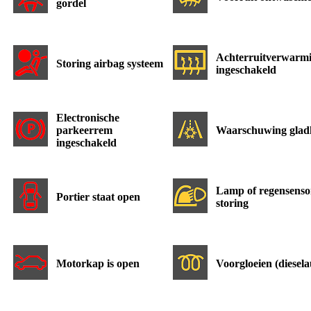
gordel
Achterruitverwarm
Storing airbag systeem
ingeschakeld
Electronische
parkeerrem
Waarschuwing glad
ingeschakeld
Lamp of regensenso
Portier staat open
storing
Motorkap is open
Voorgloeien (diesela