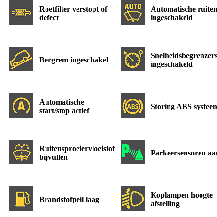
Roetfilter verstopt of
Automatische ruiten
defect
ingeschakeld
Snelheidsbegrenzer
Bergrem ingeschakel
ingeschakeld
Automatische
Storing ABS systee
start/stop actief
Ruitensproeiervloeistof
Parkeersensoren aa
bijvullen
Koplampen hoogte
Brandstofpeil laag
afstelling